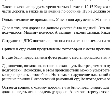
Такое наказание предусмотрено частью 1 статьи 12.15 Кодекс
части дороги, а также за движение по обочине. Ну не должна о
Однако технике не прикажешь. У нее свои аргументы. Женщина 
Дело в том, что дорога на данном участке была ледяной. Это 
получилось. Машину понесло. А дальше - законы физики. Рыхла
Сотрудники ДПС посчитали, что она сознательно выехала на эт
Причем в суде были представлены фотографии с места происшес
В суде были представлены фотографии с места происшествия, н
Да, конечно, возможно, женщина ехала чуть быстрее, чем это 
подготовки. Возможно, в этом происшествии можно усмотреть 
контролировать автомобиль. Но за такое нарушение наказаний н
решение принял Николаевский районный суд Волгоградской обл
Остается вопрос к хозяину дороги: а что было предпринято дл
должна подать иск к владельцу дороги. А вот заинтересуются л