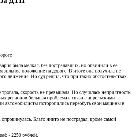
 за ДТП
дороге
ария была мелкая, без пострадавших, но обвинили в ее
равильное положение на дороге. В итоге она получила не
го движения. Но суд решил, что при таких обстоятельствах
е трогала, скорость не превышала. Но случилась неприятность.
торых регионов большая проблема в связи с апрельскими
сли автомобилисты поторопились переобуть свои машины в
опрокинулась. Благо никто не пострадал, кроме самой
аф - 2250 рублей.