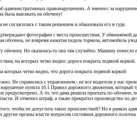
а об административных правонарушениях. А именно: за нарушени
на была выезжать на обочину!
не согласилась с таким решением и обжаловала его в суде.
подтверждают фотографии с места происшествия. У обвиняемой д
я обочина, не вовремя нажатая педаль тормоза, автомобиль уход
у обочину. Но оказалась-то она там случайно. Машину понесло е
твия, на которых четко видно: дорога покрыта ледяной коркой.
а которых четко видно, что дорога покрыта ледяной коркой
нужно. Не справилась с управлением - не все водители у нас пр
нарушение пункта 10.1 Правил дорожного движения, который тре
е предусмотрено. А то, что дама решила проехать по обочине, не
асти. И отменил штраф, а также прекратил производство по дел
я того, чтобы не допустить таких происшествий? Но в рамках ад
и другие органы власти вопросом состояния дорожного полотна н