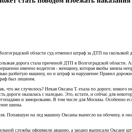
может стать поводом избежать наказания
Волгоградской области суд отменил штраф за ДТП на скользкой 
ользкая дорога стала причиной ДТП в Волгоградской области. Ав
вершении именно водителя - женщину, которая якобы заняла неп
лько разбитую машину, но и штраф за нарушение Правил дорожно
раф был лишним.
ак, что же случилось? Некая Оксана Т. ехала по дороге, никого н
сть дороги оказалась с наледью. Это, кстати, и сейчас для неко
егопадами и заморозками. В том числе для Москвы. Особенно е
тние шины.
ля. Попавшую на лед машину Оксаны вынесло на обочину, и она 
льной службы оформили аварию, а заодно выписали Оксане штр