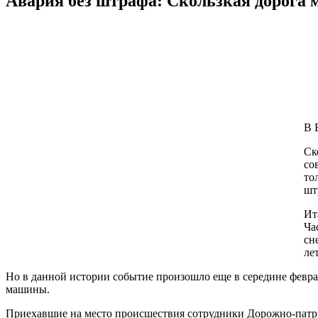
Авария без штрафа: Скользкая дорога 
В 
Ск
со
то
шт
Ит
Ча
сн
ле
Но в данной истории событие произошло еще в середине февра
машины.
Приехавшие на место происшествия сотрудники Дорожно-патру