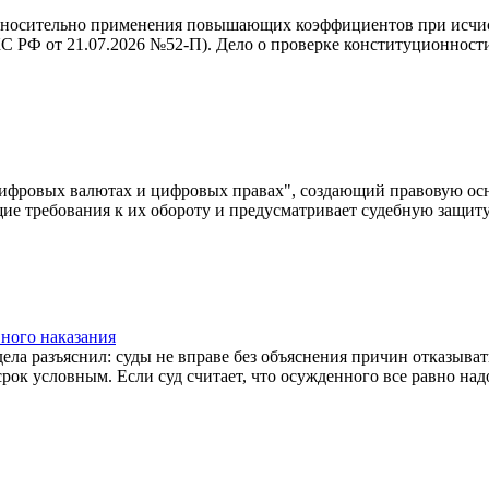
ительно применения повышающих коэффициентов при исчисле
С РФ от 21.07.2026 №52-П). Дело о проверке конституционности
овых валютах и цифровых правах", создающий правовую основ
е требования к их обороту и предусматривает судебную защит
вного наказания
разъяснил: суды не вправе без объяснения причин отказывать в
рок условным. Если суд считает, что осужденного все равно над