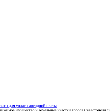
иты для уплаты арендной платы
имое имущество и земельные участки города Севастополя с 05