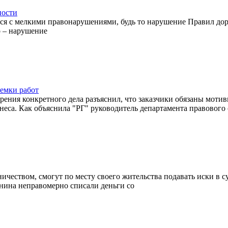
ности
мелкими правонарушениями, будь то нарушение Правил дорож
о – нарушение
иемки работ
ия конкретного дела разъяснил, что заказчики обязаны мотив
еса. Как объяснила "РГ" руководитель департамента правового
вом, смогут по месту своего жительства подавать иски в су
нина неправомерно списали деньги со