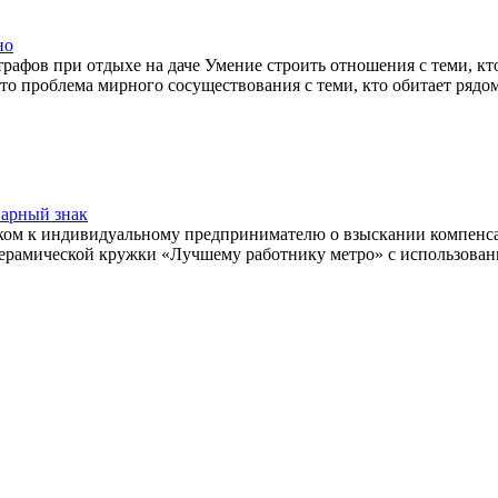
но
 при отдыхе на даче Умение строить отношения с теми, кто жи
то проблема мирного сосуществования с теми, кто обитает рядо
варный знак
к индивидуальному предпринимателю о взыскании компенсаци
керамической кружки «Лучшему работнику метро» с использова