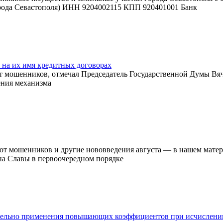
рода Севастополя) ИНН 9204002115 КПП 920401001 Банк
 на их имя кредитных договорах
енников, отмечал Председатель Государственной Думы Вячес
ения механизма
мошенников и другие нововведения августа — в нашем матери
на Славы в первоочередном порядке
тельно применения повышающих коэффициентов при исчислении