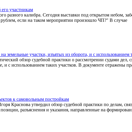
б его участникам
азного калибра. Сегодня выставки под открытом небом, забеги
 рублем, если на таком мероприятии произошло ЧП?" В случае
на земельные участки, изъятых из оборота, и с использованием 
ский обзор судебной практики о рассмотрении судами дел, св
те, и с использованием таких участков. В документе отражены п
ъектов к самовольным постройкам
 Краснова утвердил обзор судебной практики по делам, связ
позиции, разъяснения и указания, направленные на формирован